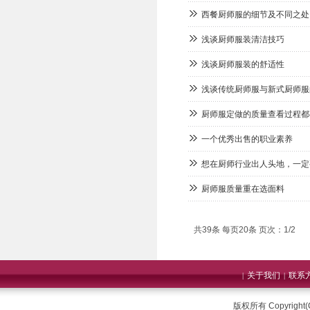
西餐厨师服的细节及不同之处
浅谈厨师服装清洁技巧
浅谈厨师服装的舒适性
浅谈传统厨师服与新式厨师服
厨师服定做的质量查看过程都
一个优秀出售的职业素养
想在厨师行业出人头地，一定
厨师服质量重在选面料
共39条 每页20条 页次：1/2
关于我们
联系
|
|
版权所有 Copyrigh